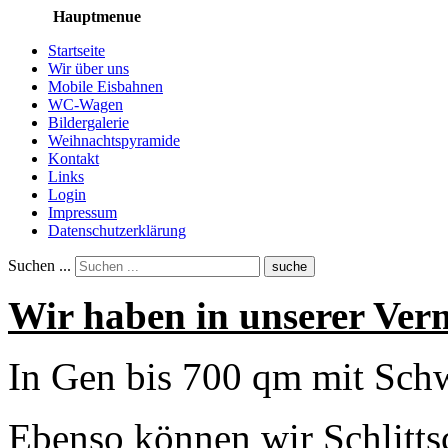
Hauptmenue
Startseite
Wir über uns
Mobile Eisbahnen
WC-Wagen
Bildergalerie
Weihnachtspyramide
Kontakt
Links
Login
Impressum
Datenschutzerklärung
Suchen ...
suche
Wir haben in unserer Ver
In Gen bis 700 qm mit Sch
Ebenso können wir Schlittsc